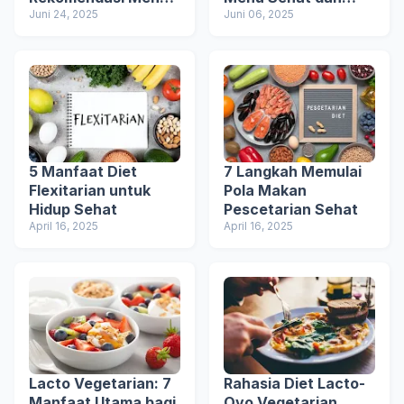
Diet Sehat untuk
Juni 24, 2025
Mudah
Juni 06, 2025
Pemula
5 Manfaat Diet
7 Langkah Memulai
Flexitarian untuk
Pola Makan
Hidup Sehat
Pescetarian Sehat
April 16, 2025
April 16, 2025
Lacto Vegetarian: 7
Rahasia Diet Lacto-
Manfaat Utama bagi
Ovo Vegetarian