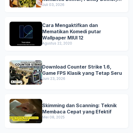
and Business Lunch
Juli 03, 2026
Cara Mengaktifkan dan
Mematikan Komedi putar
Wallpaper MIUI 12
Agustus 22, 2020
Download Counter Strike 1.6,
Game FPS Klasik yang Tetap Seru
Juni 23, 2026
Skimming dan Scanning: Teknik
Membaca Cepat yang Efektif
Mei 08, 2025