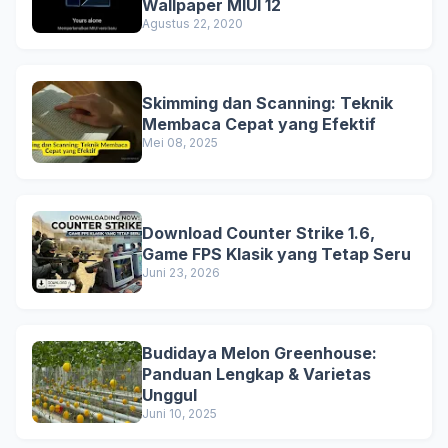
Wallpaper MIUI 12
Agustus 22, 2020
Skimming dan Scanning: Teknik
Membaca Cepat yang Efektif
Mei 08, 2025
Download Counter Strike 1.6,
Game FPS Klasik yang Tetap Seru
Juni 23, 2026
Budidaya Melon Greenhouse:
Panduan Lengkap & Varietas
Unggul
Juni 10, 2025