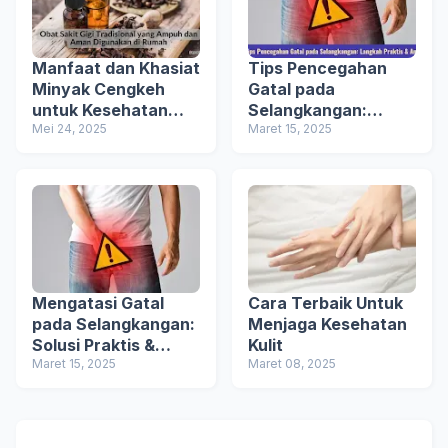
Manfaat dan Khasiat
Tips Pencegahan
Minyak Cengkeh
Gatal pada
untuk Kesehatan
Selangkangan:
Tubuh
Mei 24, 2025
Langkah Praktis &
Maret 15, 2025
Aman
Mengatasi Gatal
Cara Terbaik Untuk
pada Selangkangan:
Menjaga Kesehatan
Solusi Praktis &
Kulit
Aman
Maret 15, 2025
Maret 08, 2025