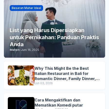
Besaran Mahar Ideal
List yang Harus Dipersiapkan
untuk Pernikahan: Panduan Praktis
Anda
Mahen
-
Juni 16, 2025
Why This Might Be the Best
Italian Restaurant in Bali for
Romantic Dinner, Family Dinner,
and Business Lunch
Juli 03, 2026
Cara Mengaktifkan dan
Mematikan Komedi putar