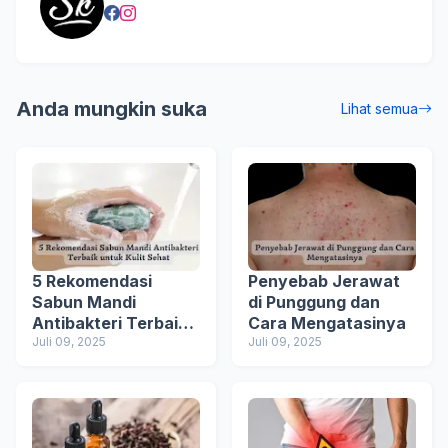
Anda mungkin suka
Lihat semua
5 Rekomendasi
Penyebab Jerawat
Sabun Mandi
di Punggung dan
Antibakteri Terbaik
Cara Mengatasinya
untuk Kulit Sehat
Juli 09, 2025
Juli 09, 2025