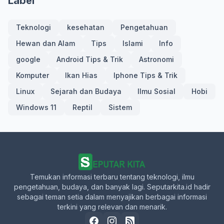
Label
Teknologi
kesehatan
Pengetahuan
Hewan dan Alam
Tips
Islami
Info
google
Android Tips & Trik
Astronomi
Komputer
Ikan Hias
Iphone Tips & Trik
Linux
Sejarah dan Budaya
Ilmu Sosial
Hobi
Windows 11
Reptil
Sistem
Temukan informasi terbaru tentang teknologi, ilmu
pengetahuan, budaya, dan banyak lagi. Seputarkita.id hadir
sebagai teman setia dalam menyajikan berbagai informasi
terkini yang relevan dan menarik.