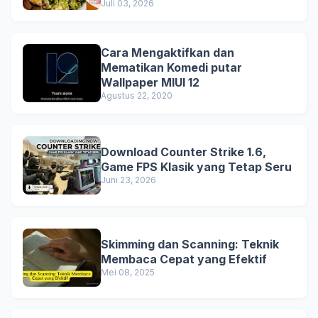
and Business Lunch
Juli 03, 2026
Cara Mengaktifkan dan
Mematikan Komedi putar
Wallpaper MIUI 12
Agustus 22, 2020
Download Counter Strike 1.6,
Game FPS Klasik yang Tetap Seru
Juni 23, 2026
Skimming dan Scanning: Teknik
Membaca Cepat yang Efektif
Mei 08, 2025