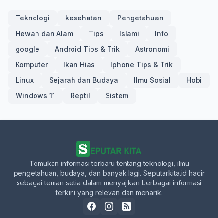
Teknologi
kesehatan
Pengetahuan
Hewan dan Alam
Tips
Islami
Info
google
Android Tips & Trik
Astronomi
Komputer
Ikan Hias
Iphone Tips & Trik
Linux
Sejarah dan Budaya
Ilmu Sosial
Hobi
Windows 11
Reptil
Sistem
Temukan informasi terbaru tentang teknologi, ilmu
pengetahuan, budaya, dan banyak lagi. Seputarkita.id hadir
sebagai teman setia dalam menyajikan berbagai informasi
terkini yang relevan dan menarik.