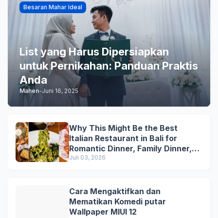
Besaran Mahar Ideal
List yang Harus Dipersiapkan
untuk Pernikahan: Panduan Praktis
Anda
Mahen
-
Juni 16, 2025
Why This Might Be the Best
Italian Restaurant in Bali for
Romantic Dinner, Family Dinner,
and Business Lunch
Juli 03, 2026
Cara Mengaktifkan dan
Mematikan Komedi putar
Wallpaper MIUI 12