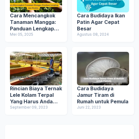
Cara Mencangkok
Cara Budidaya Ikan
Tanaman Mangga:
Patin Agar Cepat
Panduan Lengkap
Besar
dan Praktis
Mei 05, 2025
Agustus 08, 2024
Rincian Biaya Ternak
Cara Budidaya
Lele Kolam Terpal
Jamur Tiram di
Yang Harus Anda
Rumah untuk Pemula
Siapkan
September 09, 2023
Juni 22, 2023