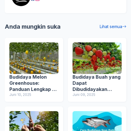
Anda mungkin suka
Lihat semua
Budidaya Melon
Budidaya Buah yang
Greenhouse:
Dapat
Panduan Lengkap &
Dibudidayakan
Varietas Unggul
Juni 10, 2025
Secara Hidroponik di
Juni 09, 2025
Rumah