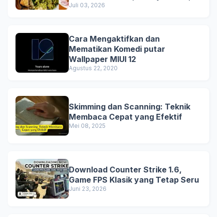
and Business Lunch
Juli 03, 2026
Cara Mengaktifkan dan
Mematikan Komedi putar
Wallpaper MIUI 12
Agustus 22, 2020
Skimming dan Scanning: Teknik
Membaca Cepat yang Efektif
Mei 08, 2025
Download Counter Strike 1.6,
Game FPS Klasik yang Tetap Seru
Juni 23, 2026