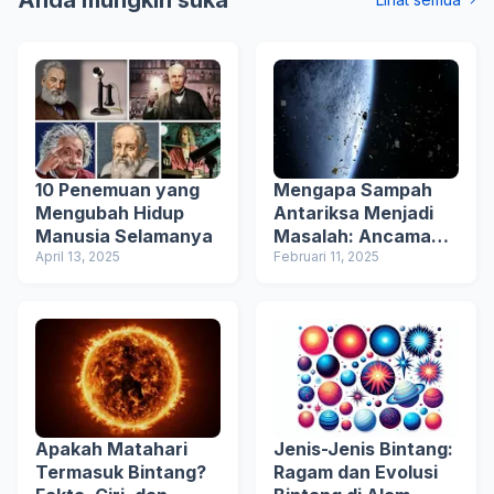
Anda mungkin suka
10 Penemuan yang
Mengapa Sampah
Mengubah Hidup
Antariksa Menjadi
Manusia Selamanya
Masalah: Ancaman
April 13, 2025
Serius bagi Bumi
Februari 11, 2025
Apakah Matahari
Jenis-Jenis Bintang:
Termasuk Bintang?
Ragam dan Evolusi