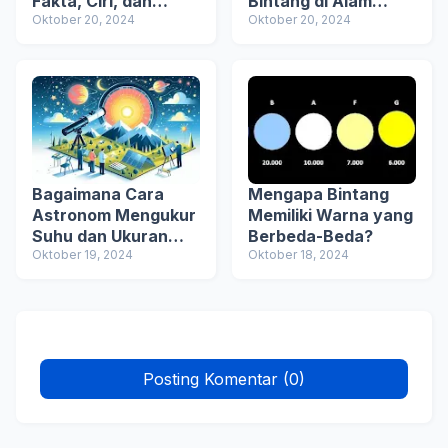
Fakta, Ciri, dan
Bintang di Alam
Penjelasannya
Oktober 20, 2024
Semesta
Oktober 20, 2024
Bagaimana Cara
Mengapa Bintang
Astronom Mengukur
Memiliki Warna yang
Suhu dan Ukuran
Berbeda-Beda?
Bintang?
Oktober 19, 2024
Oktober 18, 2024
Posting Komentar (0)