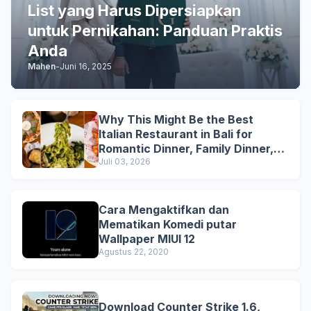
List yang Harus Dipersiapkan
untuk Pernikahan: Panduan Praktis
Anda
Mahen
-
Juni 16, 2025
Why This Might Be the Best
Italian Restaurant in Bali for
Romantic Dinner, Family Dinner,
and Business Lunch
Juli 03, 2026
Cara Mengaktifkan dan
Mematikan Komedi putar
Wallpaper MIUI 12
Agustus 22, 2020
Download Counter Strike 1.6,