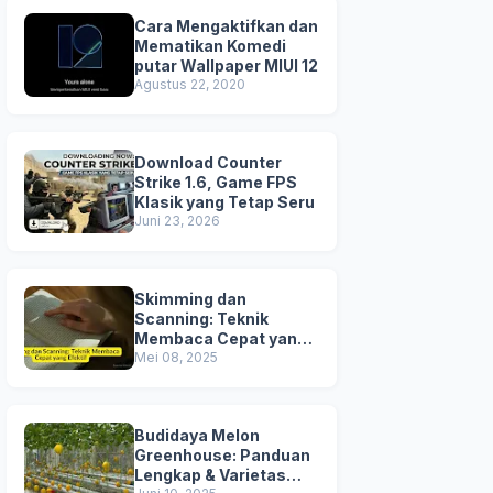
Cara Mengaktifkan dan
Mematikan Komedi
putar Wallpaper MIUI 12
Agustus 22, 2020
Download Counter
Strike 1.6, Game FPS
Klasik yang Tetap Seru
Juni 23, 2026
Skimming dan
Scanning: Teknik
Membaca Cepat yang
Efektif
Mei 08, 2025
Budidaya Melon
Greenhouse: Panduan
Lengkap & Varietas