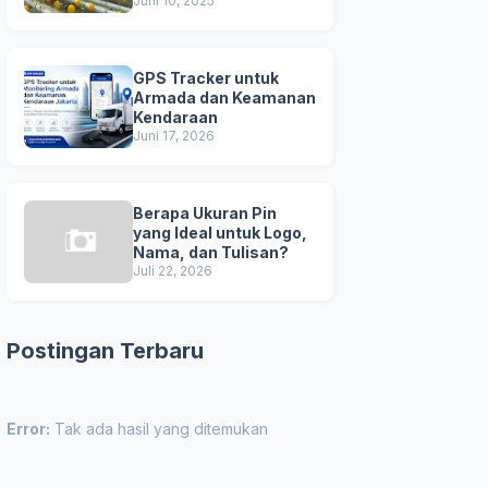
Unggul
Juni 10, 2025
GPS Tracker untuk
Armada dan Keamanan
Kendaraan
Juni 17, 2026
Berapa Ukuran Pin
yang Ideal untuk Logo,
Nama, dan Tulisan?
Juli 22, 2026
Postingan Terbaru
Error:
Tak ada hasil yang ditemukan