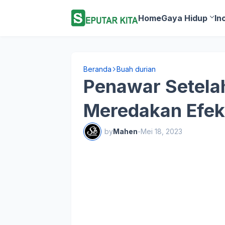
Home
Gaya Hidup
In
Beranda
Buah durian
Penawar Setela
Meredakan Efek
by
Mahen
-
Mei 18, 2023