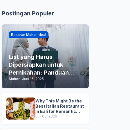
Postingan Populer
Besaran Mahar Ideal
List yang Harus
Dipersiapkan untuk
Pernikahan: Panduan
Mahen
-
Juni 16, 2025
Praktis Anda
Why This Might Be the
Best Italian Restaurant
in Bali for Romantic
Dinner, Family Dinner,
Juli 03, 2026
and Business Lunch