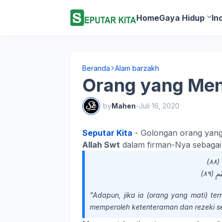
Home
Gaya Hidup
In
Beranda
Alam barzakh
Orang yang Men
by
Mahen
-
Juli 16, 2020
Seputar Kita
- Golongan orang yang 
Allah Swt
dalam firman-Nya sebagai 
(٨٨
"Adapun, jika ia (orang yang mati) t
memperoleh ketenteraman dan rezeki se