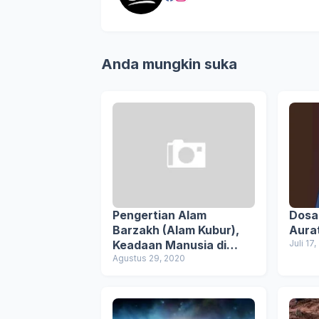
Anda mungkin suka
Pengertian Alam
Dosa
Barzakh (Alam Kubur),
Aura
Keadaan Manusia di
Juli 17
Alam Barzakh
Agustus 29, 2020