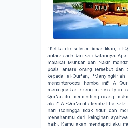
"Ketika dia selesai dimandikan, al
antara dada dan kain kafannya. Apab
malaikat Munkar dan Nakir mendat
posisi antara orang tersebut dan 
kepada al-Qur'an, 'Menyingkirla
menginterogasi hamba ini!' Al-Qu
meninggalkan orang ini sekalipun k
Qur'an itu memandang orang mukmi
aku?' Al-Qur'an itu kembali berkat
hari (sehingga tidak tidur dan m
menahanmu dari keinginan syahwa
baik). Kamu akan mendapati aku me