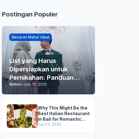
Postingan Populer
Besaran Mahar Ideal
List yang Harus
Dipersiapkan untuk
Pernikahan: Panduan
Mahen
-
Juni 16, 2025
Praktis Anda
Why This Might Be the
Best Italian Restaurant
in Bali for Romantic
Dinner, Family Dinner,
Juli 03, 2026
and Business Lunch