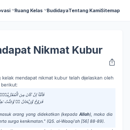
ovasi
Ruang Kelas
Budidaya
Tentang Kami
Sitemap
dapat Nikmat Kubur
kelak mendapat nikmat kubur telah dijelaskan oleh
berikut:
فَاَمَّآ اِنْ كَانَ مِنَ الْمُقَرَّبِيْنَۙ )
فَرَوْحٌ وَّرَيْحَانٌ ەۙ وَّجَنَّتُ نَعِيْمٍ (٨٩)
ermasuk orang yang didekatkan (kepada
Allah
), maka dia
rta surga kenikmatan." (QS. al-Waaqi'ah [56] 88-89).