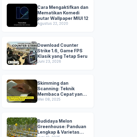
Cara Mengaktifkan dan
Mematikan Komedi
putar Wallpaper MIUI 12
Agustus 22, 2020
Download Counter
Strike 1.6, Game FPS
Klasik yang Tetap Seru
Juni 23, 2026
Skimming dan
Scanning: Teknik
Membaca Cepat yang
Efektif
Mei 08, 2025
Budidaya Melon
Greenhouse: Panduan
Lengkap & Varietas