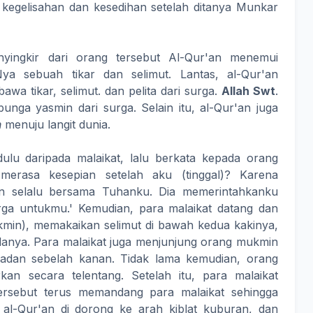
kegelisahan dan kesedihan setelah ditanya Munkar
nyingkir dari orang tersebut Al-Qur'an menemui
a sebuah tikar dan selimut. Lantas, al-Qur'an
a tikar, selimut. dan pelita dari surga.
Allah Swt
.
ga yasmin dari surga. Selain itu, al-Qur'an juga
n
menuju langit dunia.
dulu daripada malaikat, lalu berkata kepada orang
erasa kesepian setelah aku (tinggal)? Karena
an selalu bersama Tuhanku. Dia memerintahkanku
rga untukmu.' Kemudian, para malaikat datang dan
in), memakaikan selimut di bawah kedua kakinya,
danya. Para malaikat juga menjunjung orang mukmin
 badan sebelah kanan. Tidak lama kemudian, orang
kan secara telentang. Setelah itu, para malaikat
ersebut terus memandang para malaikat sehingga
 al-Qur'an di dorong ke arah kiblat kuburan, dan