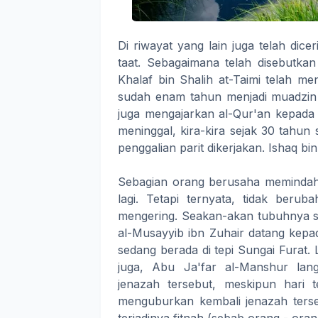
Di riwayat yang lain juga telah di
taat. Sebagaimana telah disebutkan
Khalaf bin Shalih at-Taimi telah m
sudah enam tahun menjadi muadzin d
juga mengajarkan al-Qur'an kepada
meninggal, kira-kira sejak 30 tahun 
penggalian parit dikerjakan. Ishaq b
Sebagian orang berusaha memindah
lagi. Tetapi ternyata, tidak berub
mengering. Seakan-akan tubuhnya s
al-Musayyib ibn Zuhair datang kepa
sedang berada di tepi Sungai Furat. 
juga, Abu Ja'far al-Manshur la
jenazah tersebut, meskipun hari
menguburkan kembali jenazah terseb