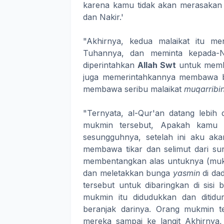
karena kamu tidak akan merasakan 
dan Nakir.'
"Akhirnya, kedua malaikat itu me
Tuhannya, dan meminta kepada-Ny
diperintahkan
Allah Swt
untuk membaw
juga memerintahkannya membawa bun
membawa seribu malaikat
muqarribi
"Ternyata, al-Qur'an datang lebih 
mukmin tersebut, Apakah kamu m
sesungguhnya, setelah ini aku ak
membawa tikar dan selimut dari su
membentangkan alas untuknya (mukm
dan meletakkan bunga
yasmin
di da
tersebut untuk dibaringkan di sisi
mukmin itu didudukkan dan ditidur
beranjak darinya. Orang mukmin t
mereka sampai ke langit Akhirnya,