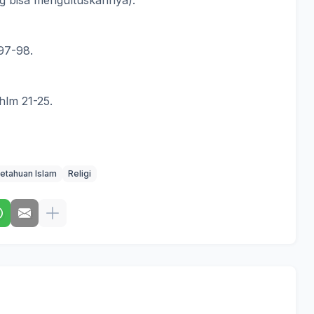
ng bisa mengultuskannya).
97-98.
hlm 21-25.
etahuan Islam
Religi