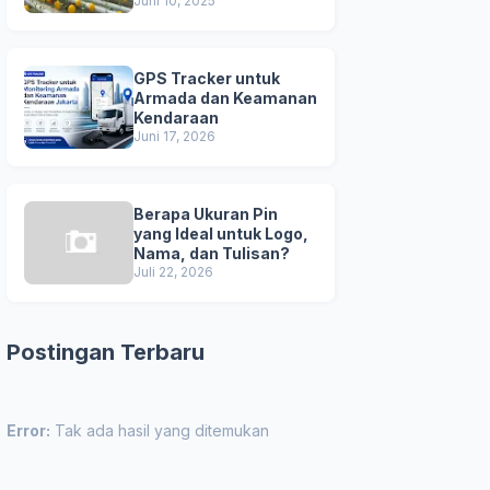
Unggul
Juni 10, 2025
GPS Tracker untuk
Armada dan Keamanan
Kendaraan
Juni 17, 2026
Berapa Ukuran Pin
yang Ideal untuk Logo,
Nama, dan Tulisan?
Juli 22, 2026
Postingan Terbaru
Error:
Tak ada hasil yang ditemukan