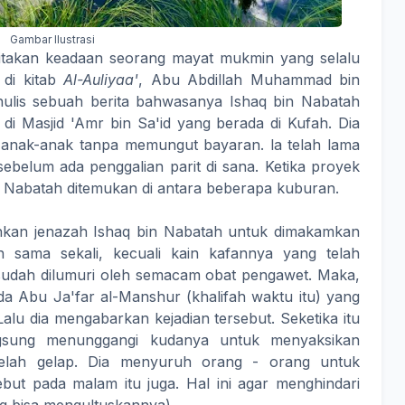
Gambar Ilustrasi
ceritakan keadaan seorang mayat mukmin yang selalu
 di kitab
Al-Auliyaa'
, Abu Abdillah Muhammad bin
enulis sebuah berita bahwasanya Ishaq bin Nabatah
i Masjid 'Amr bin Sa'id yang berada di Kufah. Dia
 anak-anak tanpa memungut bayaran. la telah lama
sebelum ada penggalian parit di sana. Ketika proyek
in Nabatah ditemukan di antara beberapa kuburan.
kan jenazah Ishaq bin Nabatah untuk dimakamkan
ah sama sekali, kecuali kain kafannya yang telah
udah dilumuri oleh semacam obat pengawet. Maka,
da Abu Ja'far al-Manshur (khalifah waktu itu) yang
Lalu dia mengabarkan kejadian tersebut. Seketika itu
ngsung menunggangi kudanya untuk menyaksikan
 telah gelap. Dia menyuruh orang - orang untuk
ut pada malam itu juga. Hal ini agar menghindari