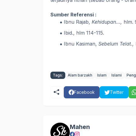
terjadinya fitnah (sebab orang - ora
Sumber Referensi :
Ibnu Rajab,
Kehidupan...,
hlm. 
Ibid., hlm 114-115.
Ibnu Kasiman,
Sebelum Telat.,
Tags:
Alam barzakh
Islam
Islami
Peng
Facebook
Twitter
Mahen