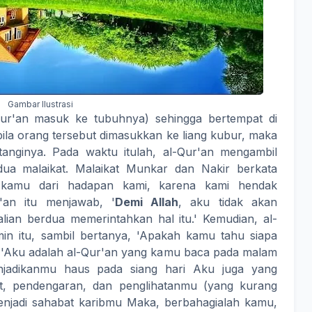
Gambar Ilustrasi
-Qur'an masuk ke tubuhnya) sehingga bertempat di
ila orang tersebut dimasukkan ke liang kubur, maka
anginya. Pada waktu itulah, al-Qur'an mengambil
dua malaikat. Malaikat Munkar dan Nakir berkata
h kamu dari hadapan kami, karena kami hendak
r'an itu menjawab, '
Demi Allah
, aku tidak akan
alian berdua memerintahkan hal itu.' Kemudian, al-
n itu, sambil bertanya, 'Apakah kamu tahu siapa
a, 'Aku adalah al-Qur'an yang kamu baca pada malam
enjadikanmu haus pada siang hari Aku juga yang
t, pendengaran, dan penglihatanmu (yang kurang
njadi sahabat karibmu Maka, berbahagialah kamu,