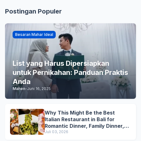
Postingan Populer
Besaran Mahar Ideal
List yang Harus Dipersiapkan
untuk Pernikahan: Panduan Praktis
Anda
Mahen
-
Juni 16, 2025
Why This Might Be the Best
Italian Restaurant in Bali for
Romantic Dinner, Family Dinner,
and Business Lunch
Juli 03, 2026