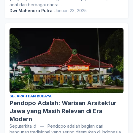
adat dari berbagai daera…
Dwi Mahendra Putra
-
Januari 23, 2025
SEJARAH DAN BUDAYA
Pendopo Adalah: Warisan Arsitektur
Jawa yang Masih Relevan di Era
Modern
Seputarkita.id — Pendopo adalah bagian dari
bangunan tradisional yang sering ditemukan di Indonesia,