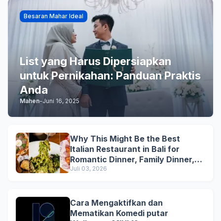
Besaran Mahar Ideal
List yang Harus Dipersiapkan
untuk Pernikahan: Panduan Praktis
Anda
Mahen
-
Juni 16, 2025
Why This Might Be the Best
Italian Restaurant in Bali for
Romantic Dinner, Family Dinner,
and Business Lunch
Juli 03, 2026
Cara Mengaktifkan dan
Mematikan Komedi putar