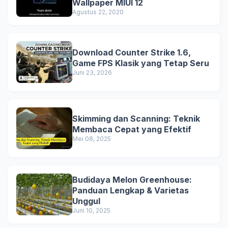
Wallpaper MIUI 12
Agustus 22, 2020
Download Counter Strike 1.6,
Game FPS Klasik yang Tetap Seru
Juni 23, 2026
Skimming dan Scanning: Teknik
Membaca Cepat yang Efektif
Mei 08, 2025
Budidaya Melon Greenhouse:
Panduan Lengkap & Varietas
Unggul
Juni 10, 2025