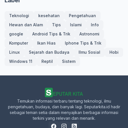
Label
Teknologi
kesehatan
Pengetahuan
Hewan dan Alam
Tips
Islami
Info
google
Android Tips & Trik
Astronomi
Komputer
Ikan Hias
Iphone Tips & Trik
Linux
Sejarah dan Budaya
Ilmu Sosial
Hobi
Windows 11
Reptil
Sistem
Temukan informasi terbaru tentang teknologi, ilmu
pengetahuan, budaya, dan banyak lagi. Seputarkita.id hadir
sebagai teman setia dalam menyajikan berbagai informasi
terkini yang relevan dan menarik.