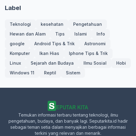
Label
Teknologi
kesehatan
Pengetahuan
Hewan dan Alam
Tips
Islami
Info
google
Android Tips & Trik
Astronomi
Komputer
Ikan Hias
Iphone Tips & Trik
Linux
Sejarah dan Budaya
Ilmu Sosial
Hobi
Windows 11
Reptil
Sistem
Temukan informasi terbaru tentang teknologi, ilmu
pengetahuan, budaya, dan banyak lagi. Seputarkita.id hadir
sebagai teman setia dalam menyajikan berbagai informasi
terkini yang relevan dan menarik.