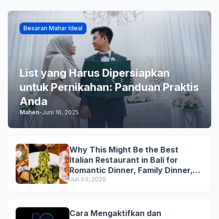
Besaran Mahar Ideal
List yang Harus Dipersiapkan
untuk Pernikahan: Panduan Praktis
Anda
Mahen
-
Juni 16, 2025
Why This Might Be the Best
Italian Restaurant in Bali for
Romantic Dinner, Family Dinner,
and Business Lunch
Juli 03, 2026
Cara Mengaktifkan dan