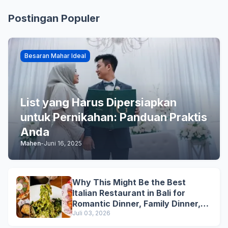
Postingan Populer
Besaran Mahar Ideal
List yang Harus Dipersiapkan
untuk Pernikahan: Panduan Praktis
Anda
Mahen
-
Juni 16, 2025
Why This Might Be the Best
Italian Restaurant in Bali for
Romantic Dinner, Family Dinner,
and Business Lunch
Juli 03, 2026