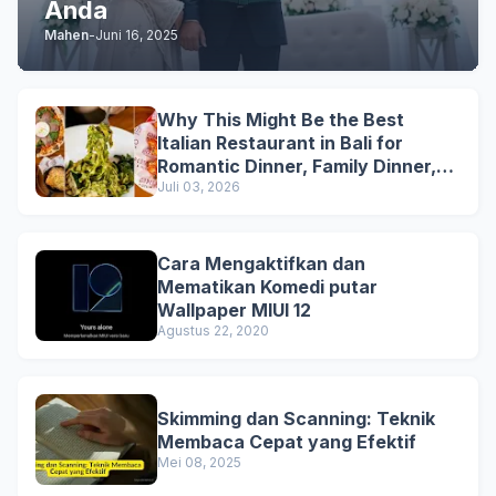
Anda
Mahen
-
Juni 16, 2025
Why This Might Be the Best
Italian Restaurant in Bali for
Romantic Dinner, Family Dinner,
and Business Lunch
Juli 03, 2026
Cara Mengaktifkan dan
Mematikan Komedi putar
Wallpaper MIUI 12
Agustus 22, 2020
Skimming dan Scanning: Teknik
Membaca Cepat yang Efektif
Mei 08, 2025