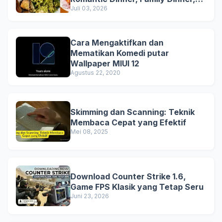
and Business Lunch
Juli 03, 2026
Cara Mengaktifkan dan
Mematikan Komedi putar
Wallpaper MIUI 12
Agustus 22, 2020
Skimming dan Scanning: Teknik
Membaca Cepat yang Efektif
Mei 08, 2025
Download Counter Strike 1.6,
Game FPS Klasik yang Tetap Seru
Juni 23, 2026