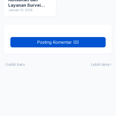
Layanan Survei
dalam Mendukung
Januari 31, 2026
Keputusan Bisnis
Posting Komentar (0)
Lebih baru
Lebih lama