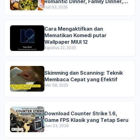
Romantic Dinner, Family Dinner,
and Business Lunch
Juli 03, 2026
Cara Mengaktifkan dan
Mematikan Komedi putar
Wallpaper MIUI 12
Agustus 22, 2020
Skimming dan Scanning: Teknik
Membaca Cepat yang Efektif
Mei 08, 2025
Download Counter Strike 1.6,
Game FPS Klasik yang Tetap Seru
Juni 23, 2026