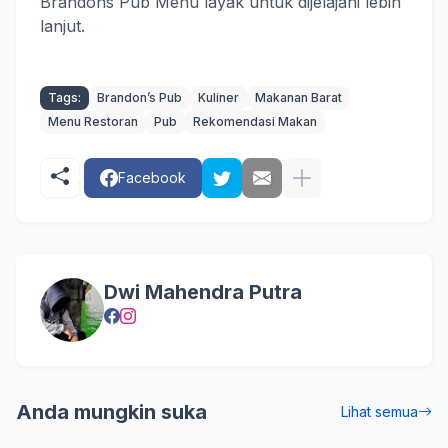
Brandons Pub Menu layak untuk dijelajahi lebih
lanjut.
Tags:
Brandon’s Pub
Kuliner
Makanan Barat
Menu Restoran
Pub
Rekomendasi Makan
Facebook
Dwi Mahendra Putra
Anda mungkin suka
Lihat semua