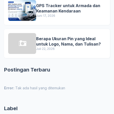
GPS Tracker untuk Armada dan
Keamanan Kendaraan
Juni 17, 2026
Berapa Ukuran Pin yang Ideal
untuk Logo, Nama, dan Tulisan?
Juli 22, 2026
Postingan Terbaru
Error:
Tak ada hasil yang ditemukan
Label