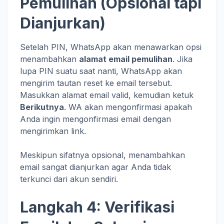
Pemulihan (Opsional tapi
Dianjurkan)
Setelah PIN, WhatsApp akan menawarkan opsi
menambahkan
alamat email pemulihan
. Jika
lupa PIN suatu saat nanti, WhatsApp akan
mengirim tautan reset ke email tersebut.
Masukkan alamat email valid, kemudian ketuk
Berikutnya
. WA akan mengonfirmasi apakah
Anda ingin mengonfirmasi email dengan
mengirimkan link.
Meskipun sifatnya opsional, menambahkan
email sangat dianjurkan agar Anda tidak
terkunci dari akun sendiri.
Langkah 4: Verifikasi