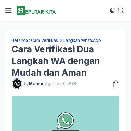
Beranda
Cara Verifikasi 2 Langkah WhatsApp
Cara Verifikasi Dua
Langkah WA dengan
Mudah dan Aman
by
Mahen
-
Agustus 01, 2025