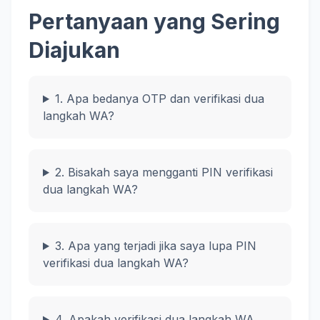
Pertanyaan yang Sering
Diajukan
1. Apa bedanya OTP dan verifikasi dua
langkah WA?
2. Bisakah saya mengganti PIN verifikasi
dua langkah WA?
3. Apa yang terjadi jika saya lupa PIN
verifikasi dua langkah WA?
4. Apakah verifikasi dua langkah WA