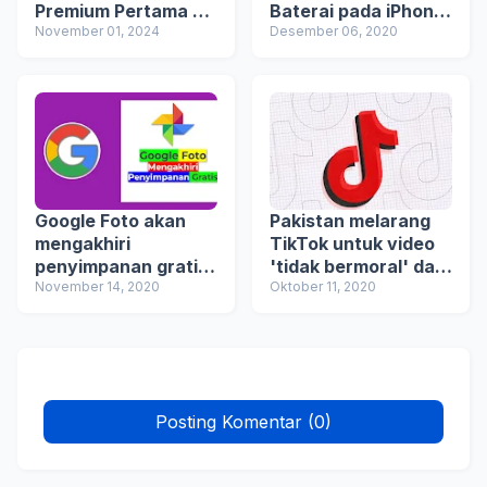
Premium Pertama di
Baterai pada iPhone
Indonesia dengan
November 01, 2024
di iOS 14
Desember 06, 2020
Prosesor Intel®
Core™ Ultra (Series
2)
Google Foto akan
Pakistan melarang
mengakhiri
TikTok untuk video
penyimpanan gratis
'tidak bermoral' dan
tanpa batas pada 1
November 14, 2020
'tidak senonoh'
Oktober 11, 2020
Juni 2021
Posting Komentar (0)