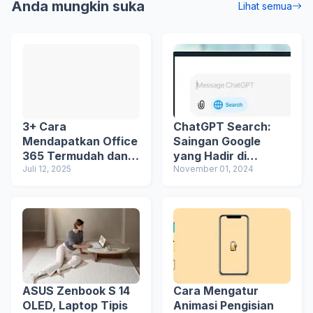
Anda mungkin suka
Lihat semua
3+ Cara
ChatGPT Search:
Mendapatkan Office
Saingan Google
365 Termudah dan
yang Hadir di
Keunggulannya
Juli 12, 2025
Aplikasi ChatGPT
November 01, 2024
ASUS Zenbook S 14
Cara Mengatur
OLED, Laptop Tipis
Animasi Pengisian