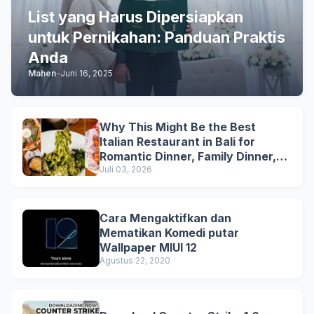
List yang Harus Dipersiapkan
untuk Pernikahan: Panduan Praktis
Anda
Mahen
-
Juni 16, 2025
Why This Might Be the Best
Italian Restaurant in Bali for
Romantic Dinner, Family Dinner,
and Business Lunch
Juli 03, 2026
Cara Mengaktifkan dan
Mematikan Komedi putar
Wallpaper MIUI 12
Agustus 22, 2020