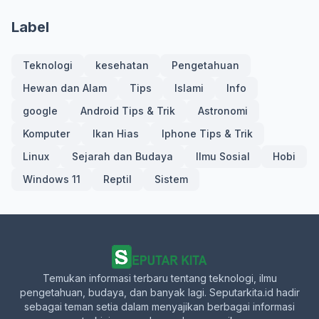
Label
Teknologi
kesehatan
Pengetahuan
Hewan dan Alam
Tips
Islami
Info
google
Android Tips & Trik
Astronomi
Komputer
Ikan Hias
Iphone Tips & Trik
Linux
Sejarah dan Budaya
Ilmu Sosial
Hobi
Windows 11
Reptil
Sistem
Temukan informasi terbaru tentang teknologi, ilmu
pengetahuan, budaya, dan banyak lagi. Seputarkita.id hadir
sebagai teman setia dalam menyajikan berbagai informasi