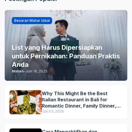
Besaran Mahar Ideal
List yang Harus Dipersiapkan
untuk Pernikahan: Panduan Praktis
Anda
Mahen
-
Juni 16, 2025
Why This Might Be the Best
Italian Restaurant in Bali for
Romantic Dinner, Family Dinner,
and Business Lunch
Juli 03, 2026
Cara Mengaktifkan dan