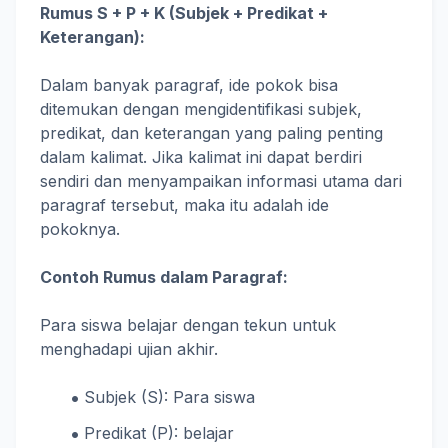
Rumus S + P + K (Subjek + Predikat +
Keterangan):
Dalam banyak paragraf, ide pokok bisa
ditemukan dengan mengidentifikasi subjek,
predikat, dan keterangan yang paling penting
dalam kalimat. Jika kalimat ini dapat berdiri
sendiri dan menyampaikan informasi utama dari
paragraf tersebut, maka itu adalah ide
pokoknya.
Contoh Rumus dalam Paragraf:
Para siswa belajar dengan tekun untuk
menghadapi ujian akhir.
Subjek (S): Para siswa
Predikat (P): belajar