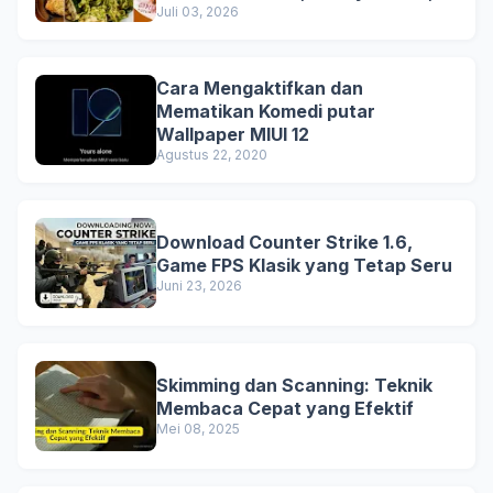
and Business Lunch
Juli 03, 2026
Cara Mengaktifkan dan
Mematikan Komedi putar
Wallpaper MIUI 12
Agustus 22, 2020
Download Counter Strike 1.6,
Game FPS Klasik yang Tetap Seru
Juni 23, 2026
Skimming dan Scanning: Teknik
Membaca Cepat yang Efektif
Mei 08, 2025