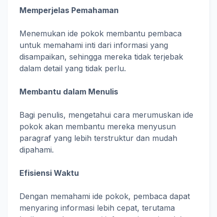
Memperjelas Pemahaman
Menemukan ide pokok membantu pembaca
untuk memahami inti dari informasi yang
disampaikan, sehingga mereka tidak terjebak
dalam detail yang tidak perlu.
Membantu dalam Menulis
Bagi penulis, mengetahui cara merumuskan ide
pokok akan membantu mereka menyusun
paragraf yang lebih terstruktur dan mudah
dipahami.
Efisiensi Waktu
Dengan memahami ide pokok, pembaca dapat
menyaring informasi lebih cepat, terutama