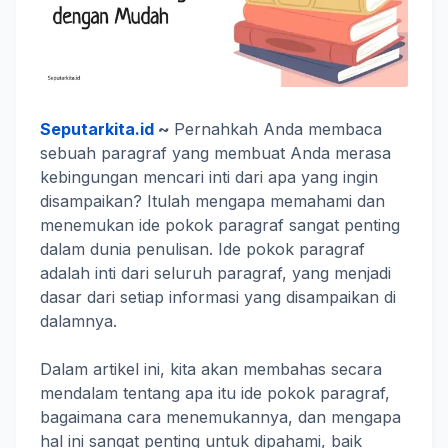
Seputarkita.id
~
Pernahkah Anda membaca
sebuah paragraf yang membuat Anda merasa
kebingungan mencari inti dari apa yang ingin
disampaikan? Itulah mengapa memahami dan
menemukan ide pokok paragraf sangat penting
dalam dunia penulisan. Ide pokok paragraf
adalah inti dari seluruh paragraf, yang menjadi
dasar dari setiap informasi yang disampaikan di
dalamnya.
Dalam artikel ini, kita akan membahas secara
mendalam tentang apa itu ide pokok paragraf,
bagaimana cara menemukannya, dan mengapa
hal ini sangat penting untuk dipahami, baik