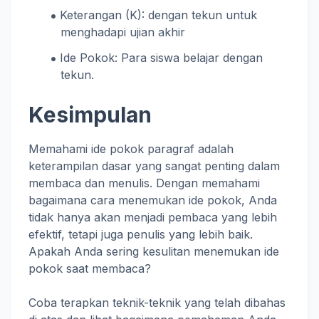
Keterangan (K): dengan tekun untuk
menghadapi ujian akhir
Ide Pokok: Para siswa belajar dengan
tekun.
Kesimpulan
Memahami ide pokok paragraf adalah
keterampilan dasar yang sangat penting dalam
membaca dan menulis. Dengan memahami
bagaimana cara menemukan ide pokok, Anda
tidak hanya akan menjadi pembaca yang lebih
efektif, tetapi juga penulis yang lebih baik.
Apakah Anda sering kesulitan menemukan ide
pokok saat membaca?
Coba terapkan teknik-teknik yang telah dibahas