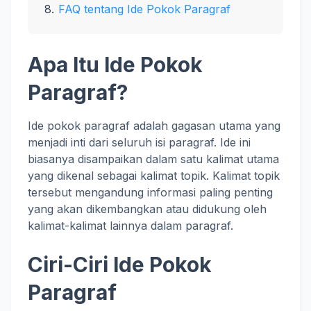
FAQ tentang Ide Pokok Paragraf
Apa Itu Ide Pokok
Paragraf?
Ide pokok paragraf adalah gagasan utama yang
menjadi inti dari seluruh isi paragraf. Ide ini
biasanya disampaikan dalam satu kalimat utama
yang dikenal sebagai kalimat topik. Kalimat topik
tersebut mengandung informasi paling penting
yang akan dikembangkan atau didukung oleh
kalimat-kalimat lainnya dalam paragraf.
Ciri-Ciri Ide Pokok
Paragraf