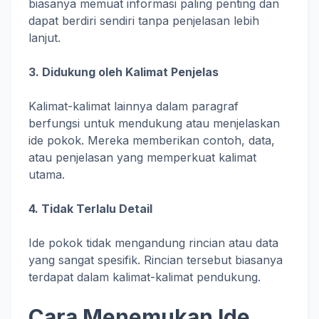
biasanya memuat informasi paling penting dan
dapat berdiri sendiri tanpa penjelasan lebih
lanjut.
3. Didukung oleh Kalimat Penjelas
Kalimat-kalimat lainnya dalam paragraf
berfungsi untuk mendukung atau menjelaskan
ide pokok. Mereka memberikan contoh, data,
atau penjelasan yang memperkuat kalimat
utama.
4. Tidak Terlalu Detail
Ide pokok tidak mengandung rincian atau data
yang sangat spesifik. Rincian tersebut biasanya
terdapat dalam kalimat-kalimat pendukung.
Cara Menemukan Ide