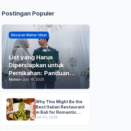
Postingan Populer
Besaran Mahar Ideal
List yang Harus
Dipersiapkan untuk
Pernikahan: Panduan
Mahen
-
Juni 16, 2025
Praktis Anda
Why This Might Be the
Best Italian Restaurant
in Bali for Romantic
Dinner, Family Dinner,
Juli 03, 2026
and Business Lunch