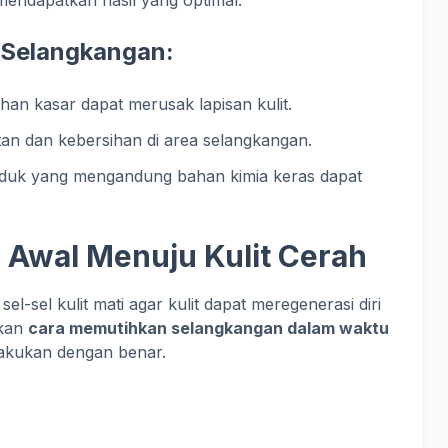
mendapatkan hasil yang optimal.
Selangkangan:
ahan kasar dapat merusak lapisan kulit.
an dan kebersihan di area selangkangan.
duk yang mengandung bahan kimia keras dapat
h Awal Menuju Kulit Cerah
el-sel kulit mati agar kulit dapat meregenerasi diri
akan
cara memutihkan selangkangan dalam waktu
ilakukan dengan benar.