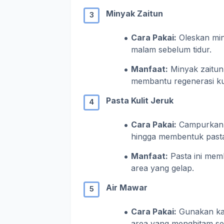
Minyak Zaitun
Cara Pakai:
Oleskan miny
malam sebelum tidur.
Manfaat:
Minyak zaitun 
membantu regenerasi kul
Pasta Kulit Jeruk
Cara Pakai:
Campurkan se
hingga membentuk pasta
Manfaat:
Pasta ini mem
area yang gelap.
Air Mawar
Cara Pakai:
Gunakan kap
area yang menghitam se