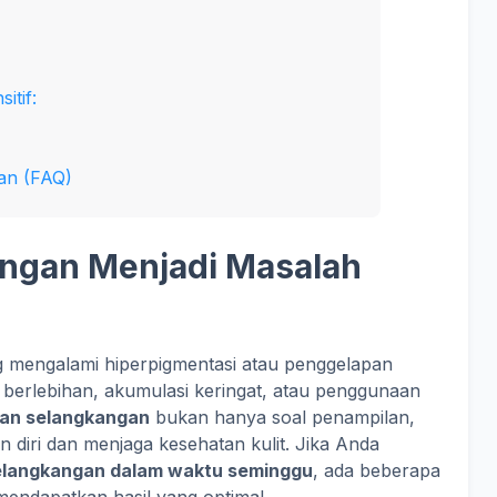
itif:
an (FAQ)
ngan Menjadi Masalah
g mengalami hiperpigmentasi atau penggelapan
n berlebihan, akumulasi keringat, atau penggunaan
an selangkangan
bukan hanya soal penampilan,
 diri dan menjaga kesehatan kulit. Jika Anda
elangkangan dalam waktu seminggu
, ada beberapa