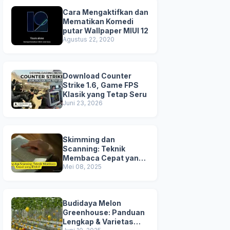
Cara Mengaktifkan dan
Mematikan Komedi
putar Wallpaper MIUI 12
Agustus 22, 2020
Download Counter
Strike 1.6, Game FPS
Klasik yang Tetap Seru
Juni 23, 2026
Skimming dan
Scanning: Teknik
Membaca Cepat yang
Efektif
Mei 08, 2025
Budidaya Melon
Greenhouse: Panduan
Lengkap & Varietas