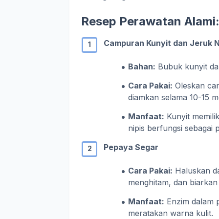
Resep Perawatan Alami
Campuran Kunyit dan Jeruk 
Bahan:
Bubuk kunyit dan
Cara Pakai:
Oleskan cam
diamkan selama 10-15 men
Manfaat:
Kunyit memiliki
nipis berfungsi sebagai 
Pepaya Segar
Cara Pakai:
Haluskan da
menghitam, dan biarkan 
Manfaat:
Enzim dalam 
meratakan warna kulit.